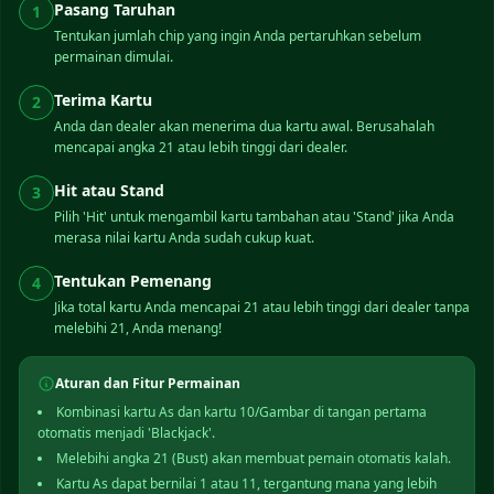
Pasang Taruhan
1
Tentukan jumlah chip yang ingin Anda pertaruhkan sebelum
permainan dimulai.
Terima Kartu
2
Anda dan dealer akan menerima dua kartu awal. Berusahalah
mencapai angka 21 atau lebih tinggi dari dealer.
Hit atau Stand
3
Pilih 'Hit' untuk mengambil kartu tambahan atau 'Stand' jika Anda
merasa nilai kartu Anda sudah cukup kuat.
Tentukan Pemenang
4
Jika total kartu Anda mencapai 21 atau lebih tinggi dari dealer tanpa
melebihi 21, Anda menang!
Aturan dan Fitur Permainan
Kombinasi kartu As dan kartu 10/Gambar di tangan pertama
otomatis menjadi 'Blackjack'.
Melebihi angka 21 (Bust) akan membuat pemain otomatis kalah.
Kartu As dapat bernilai 1 atau 11, tergantung mana yang lebih