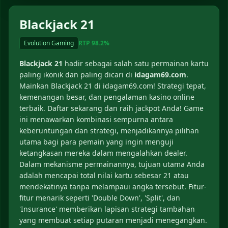
▶
Blackjack 21
Evolution Gaming
RTP 98.2%
Blackjack 21
hadir sebagai salah satu permainan kartu
paling ikonik dan paling dicari di
idagam69.com
.
Mainkan Blackjack 21 di idagam69.com! Strategi tepat,
kemenangan besar, dan pengalaman kasino online
terbaik. Daftar sekarang dan raih jackpot Anda! Game
ini menawarkan kombinasi sempurna antara
keberuntungan dan strategi, menjadikannya pilihan
utama bagi para pemain yang ingin menguji
ketangkasan mereka dalam mengalahkan dealer.
Dalam mekanisme permainannya, tujuan utama Anda
adalah mencapai total nilai kartu sebesar 21 atau
mendekatinya tanpa melampaui angka tersebut. Fitur-
fitur menarik seperti 'Double Down', 'Split', dan
'Insurance' memberikan lapisan strategi tambahan
yang membuat setiap putaran menjadi menegangkan.