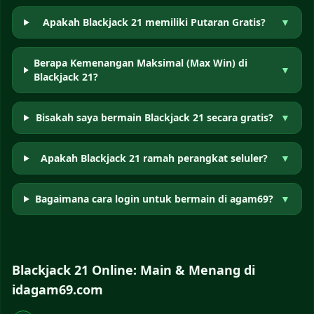
Apakah Blackjack 21 memiliki Putaran Gratis?
▼
Berapa Kemenangan Maksimal (Max Win) di
▼
Blackjack 21?
Bisakah saya bermain Blackjack 21 secara gratis?
▼
Apakah Blackjack 21 ramah perangkat seluler?
▼
Bagaimana cara login untuk bermain di agam69?
▼
Blackjack 21 Online: Main & Menang di
idagam69.com