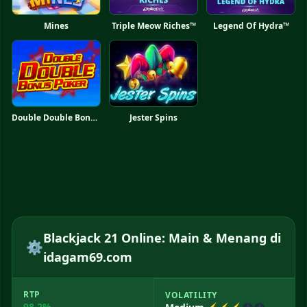
Mines
Triple Meow Riches™
Legend Of Hydra™
Double Double Bonus Poker 5 Hand
Jester Spins
Blackjack 21 Online: Main & Menang di
⚙️
idagam69.com
RTP
VOLATILITY
98.2%