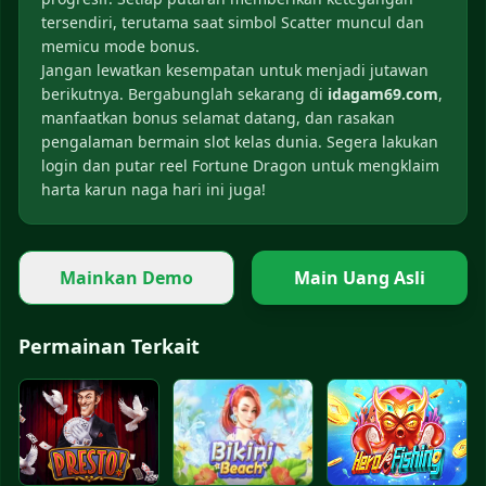
tersendiri, terutama saat simbol Scatter muncul dan
memicu mode bonus.
Jangan lewatkan kesempatan untuk menjadi jutawan
berikutnya. Bergabunglah sekarang di
idagam69.com
,
manfaatkan bonus selamat datang, dan rasakan
pengalaman bermain slot kelas dunia. Segera lakukan
login dan putar reel Fortune Dragon untuk mengklaim
harta karun naga hari ini juga!
Mainkan Demo
Main Uang Asli
Permainan Terkait