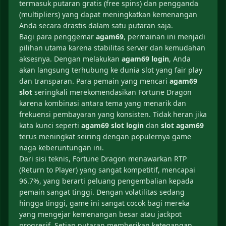
termasuk putaran gratis (free spins) dan pengganda
(multipliers) yang dapat meningkatkan kemenangan
Anda secara drastis dalam satu putaran saja.
Bagi para penggemar
agam69
, permainan ini menjadi
pilihan utama karena stabilitas server dan kemudahan
aksesnya. Dengan melakukan
agam69 login
, Anda
akan langsung terhubung ke dunia slot yang fair play
dan transparan. Para pemain yang mencari
agam69
slot
seringkali merekomendasikan Fortune Dragon
karena kombinasi antara tema yang menarik dan
frekuensi pembayaran yang konsisten. Tidak heran jika
kata kunci seperti
agam69 slot login
dan
slot agam69
terus meningkat seiring dengan populernya game
naga keberuntungan ini.
Dari sisi teknis, Fortune Dragon menawarkan RTP
(Return to Player) yang sangat kompetitif, mencapai
96.7%, yang berarti peluang pengembalian kepada
pemain sangat tinggi. Dengan volatilitas sedang
hingga tinggi, game ini sangat cocok bagi mereka
yang mengejar kemenangan besar atau jackpot
progresif. Setiap putaran memberikan ketegangan