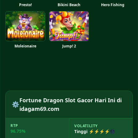
Presto!
Bikini Beach
Hero Fishing
Jump! 2
Moleionaire
Fortune Dragon Slot Gacor Hari Ini di
⚙️
idagam69.com
RTP
VOLATILITY
96.75%
Tinggi ⚡⚡⚡⚡🌑