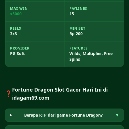
MAX WIN
PAYLINES
x5000
15
REELS
MIN BET
3x3
Rp 200
PROVIDER
FEATURES
PG Soft
Wilds, Multiplier, Free
Spins
Fortune Dragon Slot Gacor Hari Ini di
❓
idagam69.com
Berapa RTP dari game Fortune Dragon?
▼