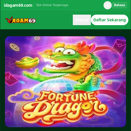
idagam69.com
Slot Online Terpercaya
Bahasa
Masuk
Daftar Sekarang