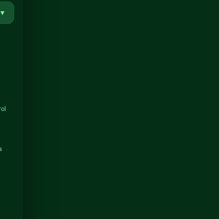
▼
rol
a