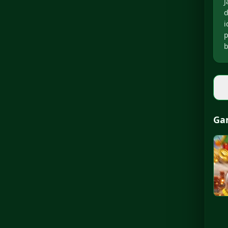
J
d
i
p
b
Ga