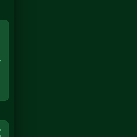
n
%
%