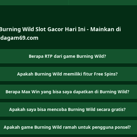
Burning Wild Slot Gacor Hari Ini - Mainkan di
idagam69.com
Berapa RTP dari game Burning Wild?
Apakah Burning Wild memiliki fitur Free Spins?
Berapa Max Win yang bisa saya dapatkan di Burning Wild?
Apakah saya bisa mencoba Burning Wild secara gratis?
Apakah game Burning Wild ramah untuk pengguna ponsel?