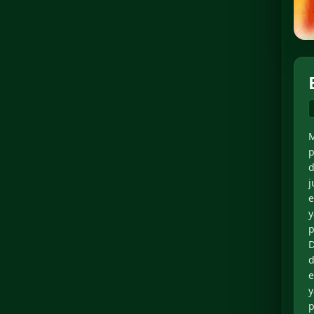
M
p
d
j
e
y
p
D
d
e
y
p