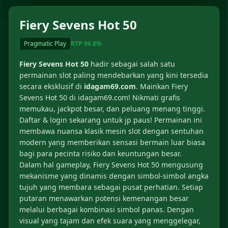
▶
Fiery Sevens Hot 50
Pragmatic Play
RTP 96.8%
Fiery Sevens Hot 50
hadir sebagai salah satu
permainan slot paling mendebarkan yang kini tersedia
secara eksklusif di
idagam69.com
. Mainkan Fiery
Sevens Hot 50 di idagam69.com! Nikmati grafis
memukau, jackpot besar, dan peluang menang tinggi.
Daftar & login sekarang untuk jp paus! Permainan ini
membawa nuansa klasik mesin slot dengan sentuhan
modern yang memberikan sensasi bermain luar biasa
bagi para pecinta risiko dan keuntungan besar.
Dalam hal gameplay, Fiery Sevens Hot 50 mengusung
mekanisme yang dinamis dengan simbol-simbol angka
tujuh yang membara sebagai pusat perhatian. Setiap
putaran menawarkan potensi kemenangan besar
melalui berbagai kombinasi simbol panas. Dengan
visual yang tajam dan efek suara yang menggelegar,