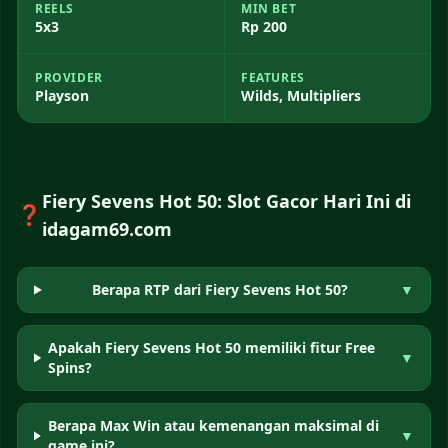
REELS
MIN BET
5x3
Rp 200
PROVIDER
FEATURES
Playson
Wilds, Multipliers
Fiery Sevens Hot 50: Slot Gacor Hari Ini di
❓
idagam69.com
Berapa RTP dari Fiery Sevens Hot 50?
▼
Apakah Fiery Sevens Hot 50 memiliki fitur Free
▼
Spins?
Berapa Max Win atau kemenangan maksimal di
▼
game ini?