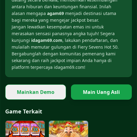
antara hiburan dan keuntungan finansial. Inilah
alasan mengapa
agam69
menjadi destinasi utama
bagi mereka yang mengejar jackpot besar.
Jangan lewatkan kesempatan emas ini untuk
merasakan sensasi panasnya angka tujuh! Segera
kunjungi
idagam69.com
, lakukan pendaftaran, dan
mulailah memutar gulungan di Fiery Sevens Hot 50.
Bergabunglah dengan komunitas pemenang kami
sekarang dan raih jackpot impian Anda hanya di
platform terpercaya idagam69.com!
Mainkan Demo
Main Uang Asli
Game Terkait